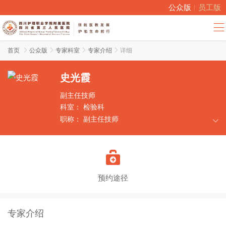
公众版
员工版
首页

公众版

专家科室

专家介绍

详细
史光霞
副主任技师
科室：
检验科
职称：
副主任技师
擅长：
血液、体液的检验分析与质量控制。

预约途径
专家介绍