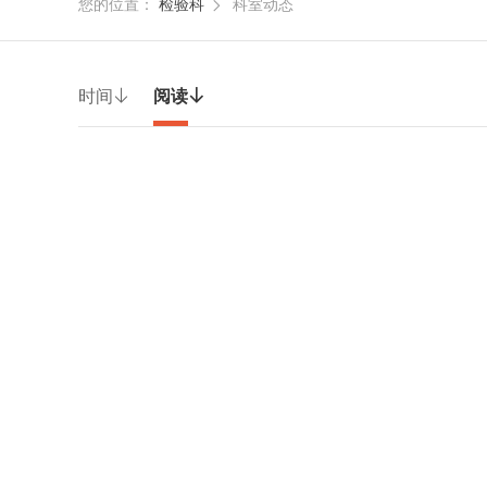
您的位置：
检验科
科室动态

时间

阅读
