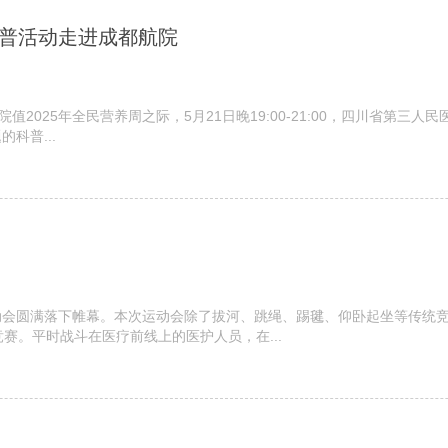
科普活动走进成都航院
值2025年全民营养周之际，5月21日晚19:00-21:00，四川省第
科普...
运动会圆满落下帷幕。本次运动会除了拔河、跳绳、踢毽、仰卧起坐等传统
竞赛。平时战斗在医疗前线上的医护人员，在...