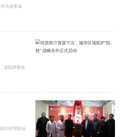
政府决咨委成
，该院肿瘤血
对四川护理职业