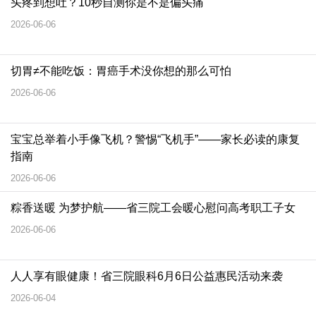
头疼到想吐？10秒自测你是不是偏头痛
2026-06-06
切胃≠不能吃饭：胃癌手术没你想的那么可怕
2026-06-06
宝宝总举着小手像飞机？警惕“飞机手”——家长必读的康复
指南
2026-06-06
粽香送暖 为梦护航——省三院工会暖心慰问高考职工子女
2026-06-06
人人享有眼健康！省三院眼科6月6日公益惠民活动来袭
2026-06-04