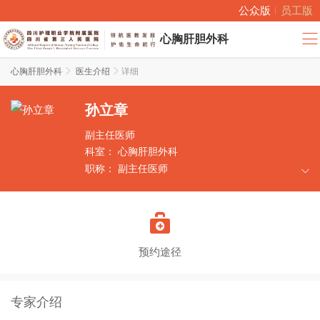
公众版
员工版
心胸肝胆外科
心胸肝胆外科

医生介绍

详细
孙立章
副主任医师
科室：
心胸肝胆外科
职称：
副主任医师
擅长：
胸外科、肝胆胰外科常见病如肺结节、
食管肿瘤、胆囊结石、胰腺炎等疾病的诊治，特

别擅长胸外科和肝胆外科疾病的微创手术以及肺
结节的鉴别诊断。
预约途径
专家介绍